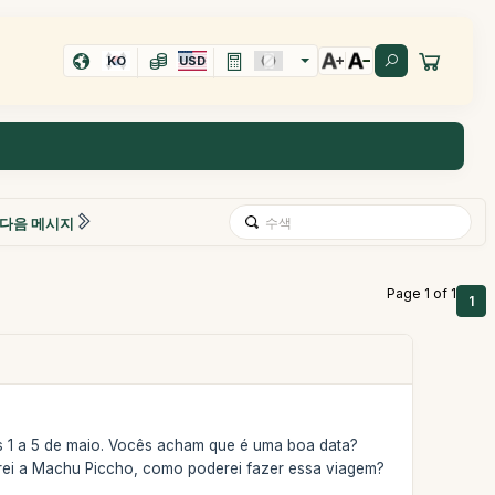
KO
USD
다음 메시지
Page 1 of 1
1
s 1 a 5 de maio. Vocês acham que é uma boa data?
irei a Machu Piccho, como poderei fazer essa viagem?