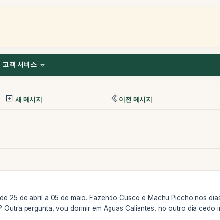
고객 서비스
새 메시지
이전 메시지
 de 25 de abril a 05 de maio. Fazendo Cusco e Machu Piccho nos dia
? Outra pergunta, vou dormir em Aguas Calientes, no outro dia cedo 