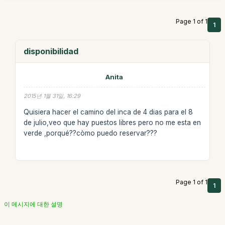
Page 1 of 1
1
disponibilidad
Anita
2015년 1월 31일, 16:29
Quisiera hacer el camino del inca de 4 dias para el 8
de julio,veo que hay puestos libres pero no me esta en
verde ,porqué??còmo puedo reservar???
Page 1 of 1
1
이 메시지에 대한 설명