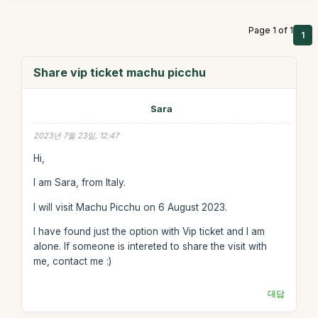
Page 1 of 1
1
Share vip ticket machu picchu
Sara
2023년 7월 23일, 12:47
Hi,
I am Sara, from Italy.
I will visit Machu Picchu on 6 August 2023.
I have found just the option with Vip ticket and I am
alone. If someone is intereted to share the visit with
me, contact me :)
대답