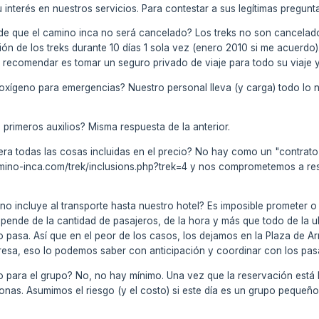
 interés en nuestros servicios. Para contestar a sus legítimas pregunt
ía de que el camino inca no será cancelado? Los treks no son cancel
ón de los treks durante 10 días 1 sola vez (enero 2010 si me acuerd
a recomendar es tomar un seguro privado de viaje para todo su viaje y
 oxígeno para emergencias? Nuestro personal lleva (y carga) todo lo ne
e primeros auxilios? Misma respuesta de la anterior.
ra todas las cosas incluidas en el precio? No hay como un "contrato"
camino-inca.com/trek/inclusions.php?trek=4 y nos comprometemos a r
o no incluye al transporte hasta nuestro hotel? Es imposible prometer 
epende de la cantidad de pasajeros, de la hora y más que todo de la 
o pasa. Así que en el peor de los casos, los dejamos en la Plaza de Ar
resa, eso lo podemos saber con anticipación y coordinar con los pasaje
 para el grupo? No, no hay mínimo. Una vez que la reservación está
onas. Asumimos el riesgo (y el costo) si este día es un grupo pequeño