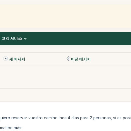
고객 서비스
새 메시지
이전 메시지
iero reservar vuestro camino inca 4 dias para 2 personas, si es posi
rmation màs: