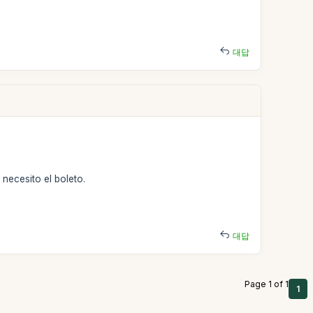
대답
necesito el boleto.
대답
Page 1 of 1
1