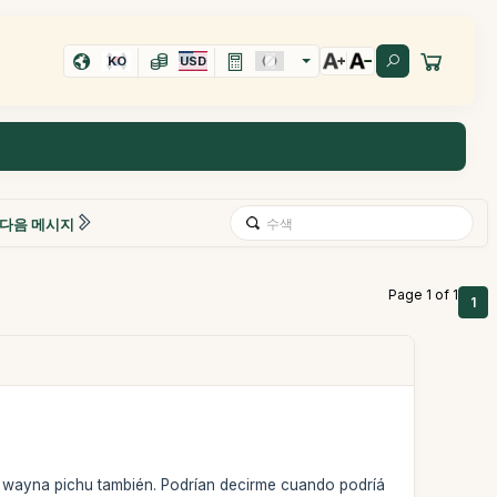
KO
USD
다음 메시지
Page 1 of 1
1
el wayna pichu también. Podrían decirme cuando podríá