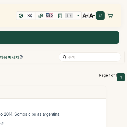
KO
USD
다음 메시지
Page 1 of 1
1
ro 2014. Somos d bs as argentina.
o?