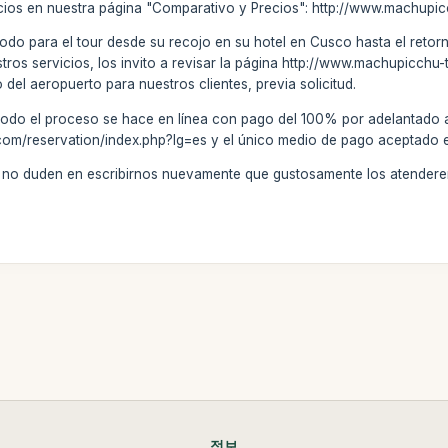
cios en nuestra página "Comparativo y Precios": http://www.machupi
todo para el tour desde su recojo en su hotel en Cusco hasta el retorno
stros servicios, los invito a revisar la página http://www.machupicch
o del aeropuerto para nuestros clientes, previa solicitud.
todo el proceso se hace en línea con pago del 100% por adelantado a
om/reservation/index.php?lg=es y el único medio de pago aceptado es 
s, no duden en escribirnos nuevamente que gustosamente los atender
정보