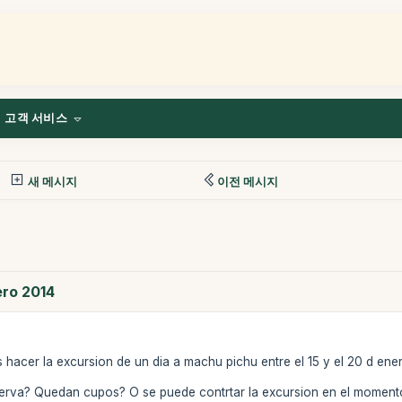
고객 서비스
새 메시지
이전 메시지
ero 2014
hacer la excursion de un dia a machu pichu entre el 15 y el 20 d ene
serva? Quedan cupos? O se puede contrtar la excursion en el moment