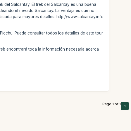
k del Salcantay. El trek del Salcantay es una buena
ordeando el nevado Salcantay. La ventaja es que no
dedicada para mayores detalles: http://www.salcantay.info
Picchu. Puede consultar todos los detalles de este tour
web encontrará toda la información necesaria acerca
Page 1 of 1
1