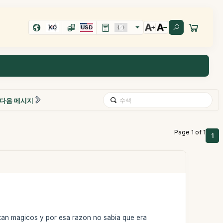
KO
USD
다음 메시지
Page 1 of 1
1
 tan magicos y por esa razon no sabia que era