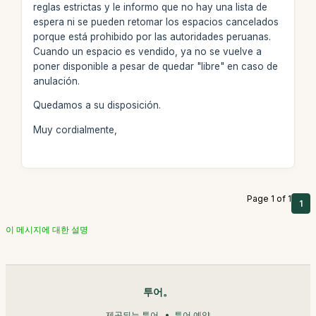
reglas estrictas y le informo que no hay una lista de
espera ni se pueden retomar los espacios cancelados
porque está prohibido por las autoridades peruanas.
Cuando un espacio es vendido, ya no se vuelve a
poner disponible a pesar de quedar "libre" en caso de
anulación.
Quedamos a su disposición.
Muy cordialmente,
Page 1 of 1
1
이 메시지에 대한 설명
투어。
제공되는 투어
투어 예약