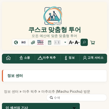
쿠스코 맞춤형 투어
모든 예산에 맞춘 맞춤형 투어
KO
USD
소풍
마추 픽추
정보
고객 서비스
정보 센터
정보 센터
»
마추 픽추
» 마추피추 (Machu Picchu) 방문
이 섹션의 기사