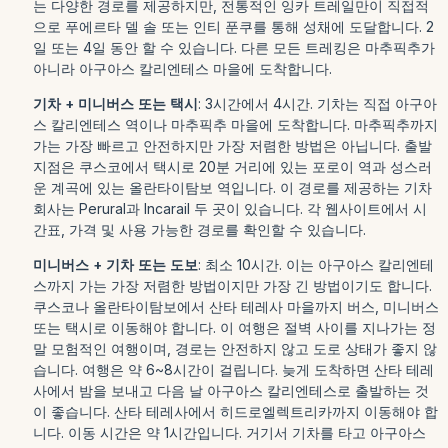
는 다양한 경로를 제공하지만, 전통적인 잉카 트레일만이 직접적
으로 푸에르타 델 솔 또는 인티 푼쿠를 통해 성채에 도달합니다. 2
일 또는 4일 동안 할 수 있습니다. 다른 모든 트레킹은 마추픽추가
아니라 아구아스 칼리엔테스 마을에 도착합니다.
기차 + 미니버스 또는 택시
: 3시간에서 4시간. 기차는 직접 아구아
스 칼리엔테스 역이나 마추픽추 마을에 도착합니다. 마추픽추까지
가는 가장 빠르고 안전하지만 가장 저렴한 방법은 아닙니다. 출발
지점은 쿠스코에서 택시로 20분 거리에 있는 포로이 역과 성스러
운 계곡에 있는 올란타이탐보 역입니다. 이 경로를 제공하는 기차
회사는 Perural과 Incarail 두 곳이 있습니다. 각 웹사이트에서 시
간표, 가격 및 사용 가능한 경로를 확인할 수 있습니다.
미니버스 + 기차 또는 도보
: 최소 10시간. 이는 아구아스 칼리엔테
스까지 가는 가장 저렴한 방법이지만 가장 긴 방법이기도 합니다.
쿠스코나 올란타이탐보에서 산타 테레사 마을까지 버스, 미니버스
또는 택시로 이동해야 합니다. 이 여행은 절벽 사이를 지나가는 정
말 모험적인 여행이며, 경로는 안전하지 않고 도로 상태가 좋지 않
습니다. 여행은 약 6~8시간이 걸립니다. 늦게 도착하면 산타 테레
사에서 밤을 보내고 다음 날 아구아스 칼리엔테스로 출발하는 것
이 좋습니다. 산타 테레사에서 히드로엘렉트리카까지 이동해야 합
니다. 이동 시간은 약 1시간입니다. 거기서 기차를 타고 아구아스